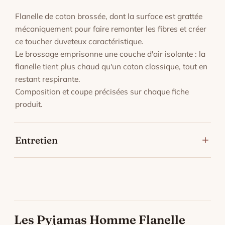
Flanelle de coton brossée, dont la surface est grattée
mécaniquement pour faire remonter les fibres et créer
ce toucher duveteux caractéristique.
Le brossage emprisonne une couche d'air isolante : la
flanelle tient plus chaud qu'un coton classique, tout en
restant respirante.
Composition et coupe précisées sur chaque fiche
produit.
Entretien
Lavage en machine à 30 °C, programme délicat, sur
l'envers pour préserver les couleurs.
Séchage à l'air libre : le sèche-linge fait boulocher et
rétrécir le tissu.
Repassage à fer doux sur l'envers si nécessaire. De
Les Pyjamas Homme Flanelle