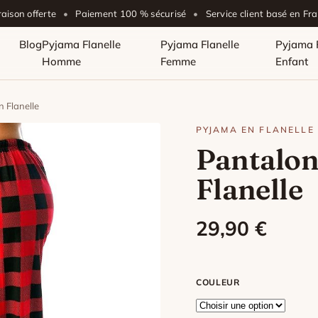
raison offerte
•
Paiement 100 % sécurisé
•
Service client basé en Fr
Blog
Pyjama Flanelle
Pyjama Flanelle
Pyjama F
Homme
Femme
Enfant
 Flanelle
PYJAMA EN FLANELLE
Pantalon
Flanelle
29,90
€
COULEUR