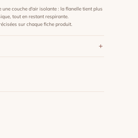
ne couche d'air isolante : la flanelle tient plus
que, tout en restant respirante.
écisées sur chaque fiche produit.
°C, programme délicat, sur l'envers pour
 sèche-linge fait boulocher et rétrécir le tissu.
r l'envers si nécessaire. De légères bouloches
remiers lavages, elles disparaissent ensuite.