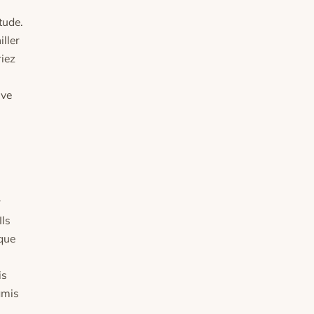
tude.
iller
riez
uve
r
Ils
 que
is
amis