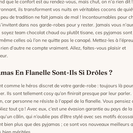
d que le confort est au rendez-vous, mais chut, on n’a rien dit !
ronnant, ils transforment vos nuits en véritables cocons de quié
 peu de tradition ne fait jamais de mal ! Incontournables pour ch
s s’invitent dans nos garde-robes pour y rester. Jamais vous n’au
ous soyez team chocolat chaud ou plutôt tisane, ces pyjamas sont
même celles où l’on ne quitte pas le canapé. Mettez-les à l’épre
rien d’autre ne compte vraiment. Allez, faites-vous plaisir et
eur.
as En Flanelle Sont-Ils Si Drôles ?
ont comme le héros discret de votre garde-robe : toujours là pou
. Ils sont tellement cosy qu’on finirait presque par leur parler. 
n, car personne ne résiste à l’appel de la flanelle. Vous pensiez
liez tout ça ! Avec eux, c’est une évasion garantie au pays de la
 qu’un câlin, qui n’oublie pas d’être stylé avec ses motifs écossa
ont bien plus que des pyjamas ; ce sont vos nouveaux meilleurs 
s bien méritées.