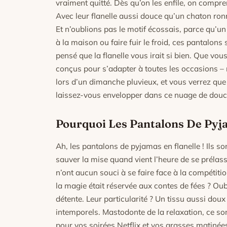
vraiment quitté. Dès qu’on les enfile, on compren
Avec leur flanelle aussi douce qu’un chaton ron
Et n’oublions pas le motif écossais, parce qu’un
à la maison ou faire fuir le froid, ces pantalon
pensé que la flanelle vous irait si bien. Que v
conçus pour s’adapter à toutes les occasions – 
lors d’un dimanche pluvieux, et vous verrez que 
laissez-vous envelopper dans ce nuage de douc
Pourquoi Les Pantalons De Pyjam
Ah, les pantalons de pyjamas en flanelle ! Ils s
sauver la mise quand vient l’heure de se prélasser
n’ont aucun souci à se faire face à la compétitio
la magie était réservée aux contes de fées ? Oub
détente. Leur particularité ? Un tissu aussi doux
intemporels. Mastodonte de la relaxation, ce s
pour vos soirées Netflix et vos grasses matinée