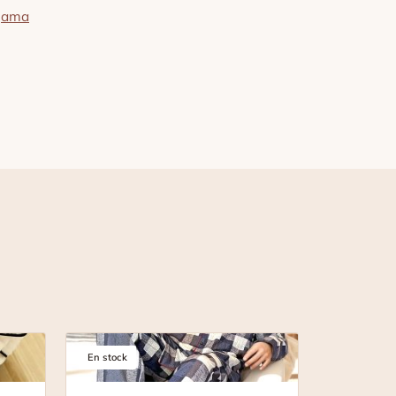
yjama
En stock