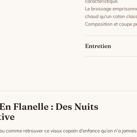
caractéristique.
Le brossage emprisonne u
chaud qu'un coton classi
Composition et coupe pr
Entretien
Lavage en machine à 30 
préserver les couleurs.
Séchage à l'air libre : le
Repassage à fer doux su
peuvent apparaître aux p
n Flanelle : Des Nuits
tive
 peu comme retrouver ce vieux copain d’enfance qu’on n’a jamais