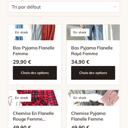
Suivre ma commande
En stock
En stock
Bas Pyjama Flanelle
Bas Pyjama Flanelle
Femme
Rayé Femme
29,90
€
34,90
€
Choix des options
Choix des options
En stock
En stock
Chemise En Flanelle
Chemise Pyjama
Rouge Femme
Flanelle Femme
Pyjama
49,90
€
49,90
€