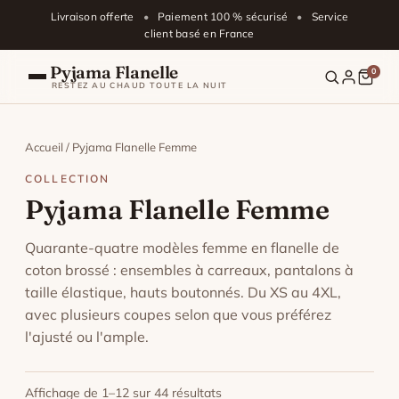
Aller au contenu
Livraison offerte
•
Paiement 100 % sécurisé
•
Service
client basé en France
Pyjama Flanelle
0
RESTEZ AU CHAUD TOUTE LA NUIT
Pyjama En Flanelle
Accueil
/ Pyjama Flanelle Femme
Blog
COLLECTION
Pyjama Flanelle Femme
Pyjama Flanelle Homme
Quarante-quatre modèles femme en flanelle de
coton brossé : ensembles à carreaux, pantalons à
Pyjama Flanelle Femme
taille élastique, hauts boutonnés. Du XS au 4XL,
avec plusieurs coupes selon que vous préférez
Pyjama Flanelle Enfant
l'ajusté ou l'ample.
FAQ
Affichage de 1–12 sur 44 résultats